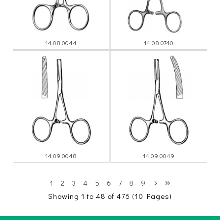
14.08.0044
14.08.0740
14.09.0048
14.09.0049
1
2
3
4
5
6
7
8
9
Showing 1 to 48 of 476 (10 Pages)